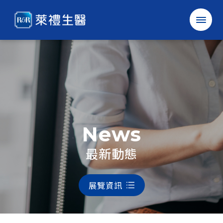
萊
禮
生
醫
科
技
股
份
有
限
公
司
確認
取消
News
中
EN
最新動態
展覽資訊
公司簡介
最新消息