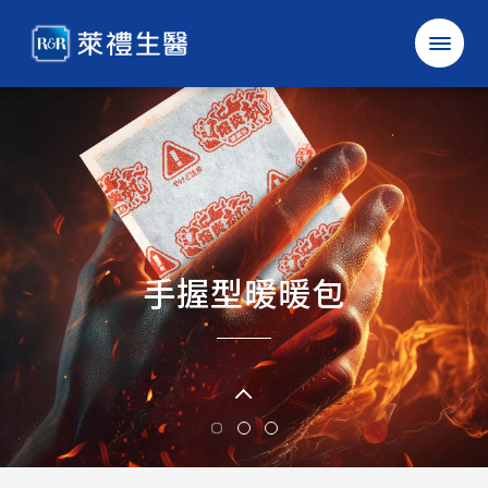
萊
禮
生
醫
科
技
股
份
有
限
公
司
確認
取消
手握型暖暖包
冷熱敷治療
疼痛舒緩
醫
中
EN
公司簡介
最新消息