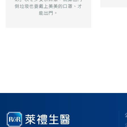
倒垃圾也要戴上美美的口罩、才
能出門。