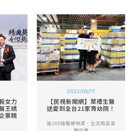
2022/05/17
毅女力
【民視新聞網】萊禮生醫
醫王綉
送愛到全台21家育幼院！
企業精
」
逾200箱醫療物資、生活用品溫
暖守護