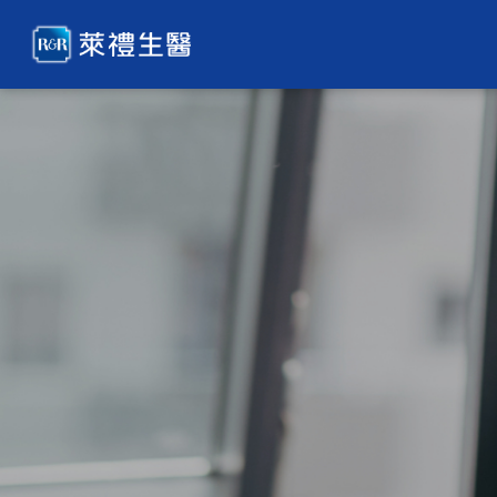
萊
禮
生
醫
科
技
股
份
有
限
公
司