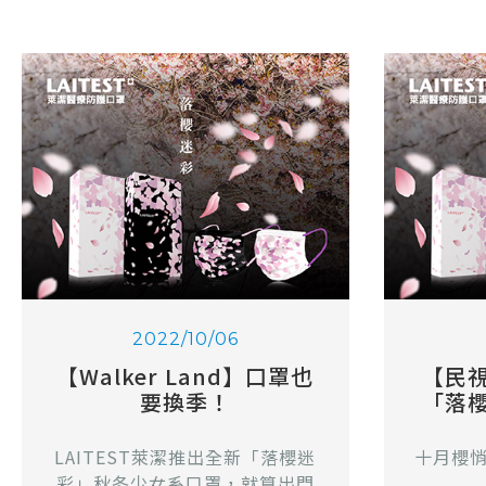
2022/10/06
【Walker Land】口罩也
【民
要換季！
「落
LAITEST萊潔推出全新「落櫻迷
十月櫻
彩」秋冬少女系口罩，就算出門