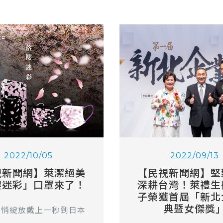
2022/10/05
2022/09/13
視新聞網】萊潔絕美
【民視新聞網】堅
櫻迷彩」口罩來了！
深耕台灣！萊禮生
子榮獲首屆「新北
典暨女傑獎
悄悄綻放戴上一秒到日本