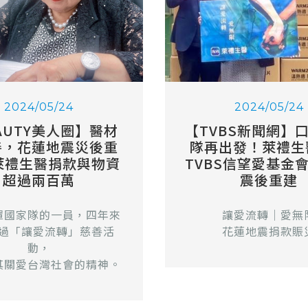
2024/05/24
2024/05/24
AUTY美人圈】醫材
【TVBS新聞網】
善，花蓮地震災後重
隊再出發！萊禮生
萊禮生醫捐款與物資
TVBS信望愛基金
超過兩百萬
震後重建
罩國家隊的一員，四年來
讓愛流轉｜愛無
過「讓愛流轉」慈善活
花蓮地震捐款賑
動，
其關愛台灣社會的精神。