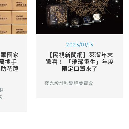
2023/01/13
口罩國家
【民視新聞網】萊潔年末
醫攜手
驚喜！ 「璀璨重生」年度
會助花蓮
限定口罩來了
夜光設計秒變絕美寶盒
限
災