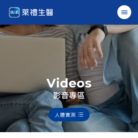
萊
禮
生
醫
科
技
股
份
有
限
公
司
確認
取消
Videos
中
EN
影音專區
人體實測
公司簡介
最新消息