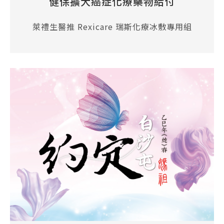
健保擴大癌症化療藥物給付
萊禮生醫推 Rexicare 瑞斯化療冰敷專用組