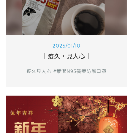
最新消息
展覽資訊
2025/01/10
媒體報導
｜疫久，見人心｜
疫久見人心 #萊潔N95醫療防護口罩