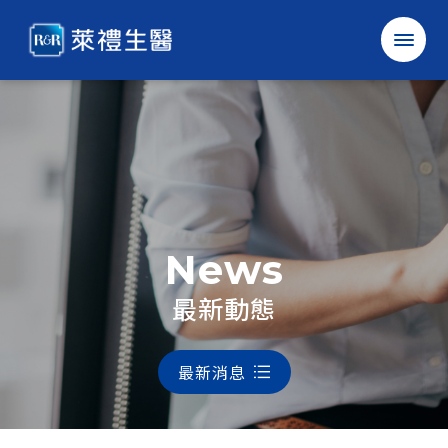
萊
禮
生
醫
科
技
股
份
有
限
公
司
確認
取消
News
中
EN
最新動態
最新消息
公司簡介
最新消息